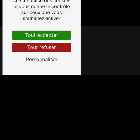
Ce site utilise des cookies
et vous donne le contrôle
sur ceux que vous
souhaitez activer
Tout accepter
Contactez-nous
Tout refuser
CBG TP
Personnaliser
9 Rue François Coli
33290 Blanquefort
06 51 40 48 43
cbgtp.33290@gmail.com
Plan du site
Accueil
Enrobés-Goudronnage
Contact
Terrassement