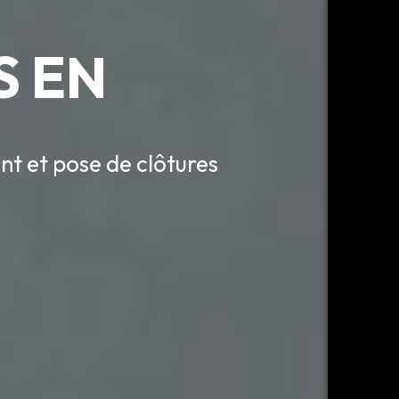
S EN
t et pose de clôtures