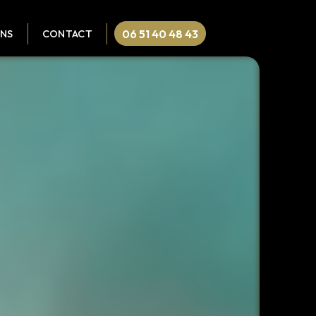
06 51 40 48 43
ONS
CONTACT